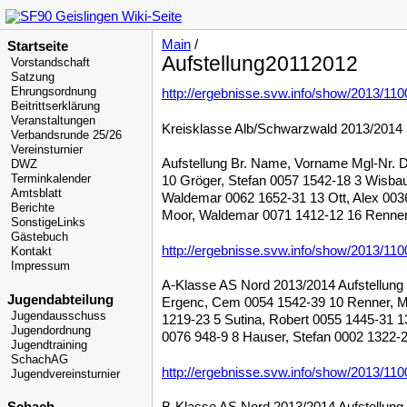
Main
/
Startseite
Aufstellung20112012
Vorstandschaft
Satzung
Ehrungsordnung
http://ergebnisse.svw.info/show/2013/110
Beitrittserklärung
Veranstaltungen
Kreisklasse Alb/Schwarzwald 2013/2014
Verbandsrunde 25/26
Vereinsturnier
Aufstellung Br. Name, Vorname Mgl-Nr. 
DWZ
Terminkalender
10 Gröger, Stefan 0057 1542-18 3 Wisbau
Amtsblatt
Waldemar 0062 1652-31 13 Ott, Alex 0036
Berichte
Moor, Waldemar 0071 1412-12 16 Renner
SonstigeLinks
Gästebuch
http://ergebnisse.svw.info/show/2013/110
Kontakt
Impressum
A-Klasse AS Nord 2013/2014 Aufstellung
Jugendabteilung
Ergenc, Cem 0054 1542-39 10 Renner, Mar
Jugendausschuss
1219-23 5 Sutina, Robert 0055 1445-31 13
Jugendordnung
0076 948-9 8 Hauser, Stefan 0002 1322-2
Jugendtraining
SchachAG
http://ergebnisse.svw.info/show/2013/110
Jugendvereinsturnier