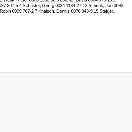
Wettki, Peter 0086 1362-38 9 Lorenz, David 0064 973-15 2
0087 807-5 4 Schuster, Georg 0034 1134-27 12 Schenk, Jan 0092
, Robin 0099 767-2 7 Knaisch, Dennis 0076 948-9 15 Staiger,