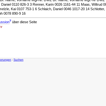
 Br. Name, Vorname Mgl-Nr. DWZ Br. Name, Vorname Mgl.-Nr DWZ 1 
 Daniel 0110 826-3 3 Renner, Karin 0026 1161-44 11 Maas, Wiltrud 
hmelzle, Kai 0107 753-1 6 Schlaich, Daniel 0046 1017-20 14 Schlotter
ph 0078 890-9 16
?
ussion
über diese Seite
hr
derungen
-
Suchen