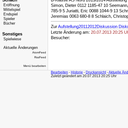
Schach
B-Klasse AS Nord 2013/2014 Aufstellung
Eröffnung
Simon, Dieter 0112 1185-47 10 Seemann,
Mittelspiel
785-9 5 Juriatti, Eric 0088 1044-9 13 Sc
Endspiel
Jeremias 0063 680-8 8 Schlaich, Christo
Spieler
Bücher
Zur
Aufstellung20112012Diskussion Disk
Letzte Änderung am:
20.07.2013 20:25 U
Sonstiges
Besucher:
Spielwiese
Aktuelle Änderungen
AtomFeed
RssFeed
Menü bearbeiten
Bearbeiten
-
Historie
-
Druckansicht
-
Aktuelle Än
Zuletzt geändert am 20.07.2013 20:25 Uhr